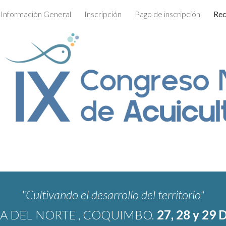
Información General
Inscripción
Pago de inscripción
Rec
ip to main content
Skip to navigat
"Cultivando el desarrollo del territorio"
A DEL NORTE , COQUIMBO.
27, 28 y 2