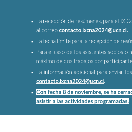
La recepción de resúmenes, para el IX Co
al correo
contacto.ixcna2024@ucn.cl.
La fecha límite para la recepción de re
Para el caso de los asistentes
s
ocios o 
máximo de dos trabajos por participant
La información adicional para enviar l
contacto.ixcna2024@ucn.cl
.
Con fecha 8 de noviembre, se ha cerrad
asistir a las actividades programadas.